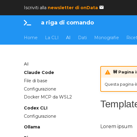
Iscriviti alla
newsletter di onData
a riga di comando
Home
La CLI
AI
Dati
Monografie
Rice
Introduzione
MCP consigliati
AI
🚧 Pagina 
Claude Code
File di base
Questa pagina è 
Configurazione
Docker MCP da WSL2
Templat
Codex CLI
Configurazione
Lorem ipsum
Ollama