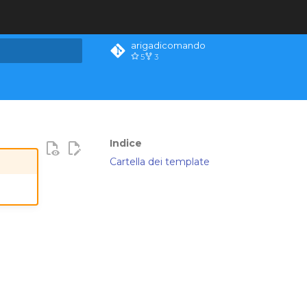
arigadicomando
5
3
la ricerca
Indice
Cartella dei template