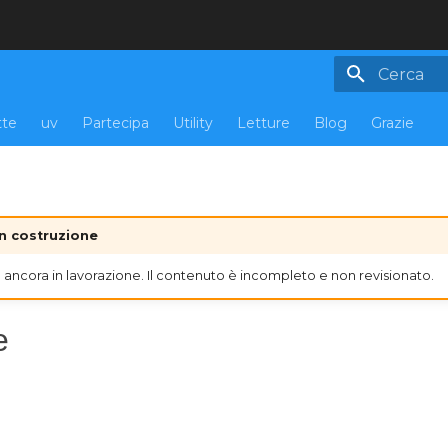
Inizializza 
tte
uv
Partecipa
Utility
Letture
Blog
Grazie
in costruzione
ancora in lavorazione. Il contenuto è incompleto e non revisionato.
e