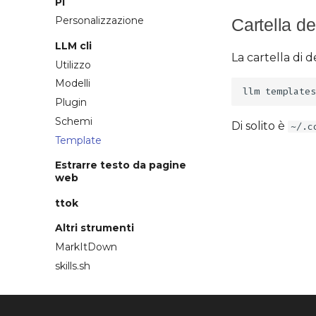
Pi
Personalizzazione
Cartella de
LLM cli
La cartella di 
Utilizzo
Modelli
llm
templates
Plugin
Schemi
Di solito è
~/.c
Template
Estrarre testo da pagine
web
ttok
Altri strumenti
MarkItDown
skills.sh