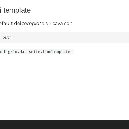
i template
default dei
template
si ricava con:
.
onfig/io.datasette.llm/templates