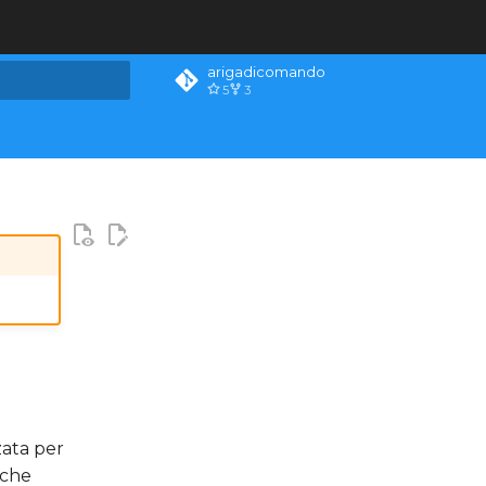
arigadicomando
5
3
la ricerca
zata per
 che