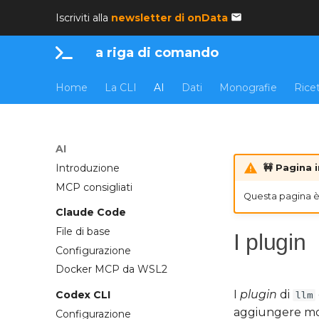
Iscriviti alla
newsletter di onData
a riga di comando
Home
La CLI
AI
Dati
Monografie
Rice
AI
Introduzione
🚧 Pagina 
MCP consigliati
Questa pagina è 
Claude Code
File di base
I plugin
Configurazione
Docker MCP da WSL2
I
plugin
di
Codex CLI
llm
aggiungere mode
Configurazione