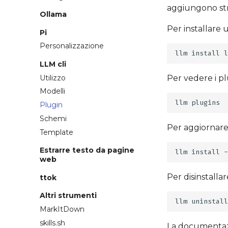
aggiungono str
Ollama
Per installare 
Pi
Personalizzazione
llm
install
LLM cli
Utilizzo
Per vedere i plu
Modelli
llm
Plugin
Schemi
Per aggiornare 
Template
Estrarre testo da pagine
llm
install
-
web
Per disinstalla
ttok
Altri strumenti
llm
uninstall
MarkItDown
skills.sh
La documentazio