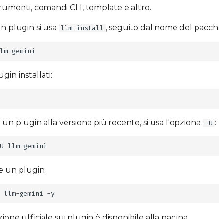
umenti, comandi CLI, template e altro.
un plugin si usa
, seguito dal nome del pacch
llm install
gin installati:
un plugin alla versione più recente, si usa l'opzione
:
-U
U
re un plugin:
llm-gemini
ne ufficiale sui plugin è disponibile alla pagina